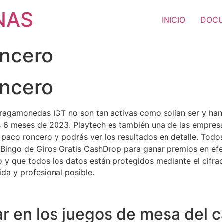
NAS
INICIO
DOCU
oncero
oncero
s tragamonedas IGT no son tan activas como solían ser y h
ros 6 meses de 2023. Playtech es también una de las empr
 paco roncero y podrás ver los resultados en detalle. Todo
 Bingo de Giros Gratis CashDrop para ganar premios en ef
o y que todos los datos están protegidos mediante el cifrad
da y profesional posible.
r en los juegos de mesa del 