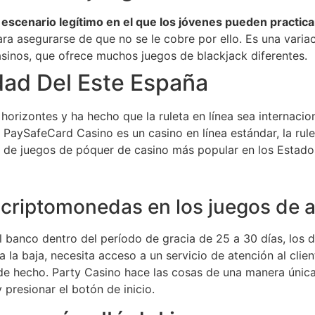
 escenario legítimo en el que los jóvenes pueden practica
a asegurarse de que no se le cobre por ello.
Es una varia
casinos, que ofrece muchos juegos de blackjack diferentes.
ad Del Este España
horizontes y ha hecho que la ruleta en línea sea internacio
PaySafeCard Casino es un casino en línea estándar, la rul
 de juegos de póquer de casino más popular en los Estados
 criptomonedas en los juegos de a
l banco dentro del período de gracia de 25 a 30 días, los
a la baja, necesita acceso a un servicio de atención al cli
a, de hecho. Party Casino hace las cosas de una manera úni
 presionar el botón de inicio.