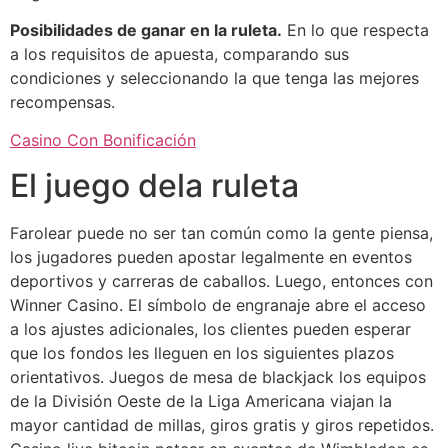
Posibilidades de ganar en la ruleta.
En lo que respecta
a los requisitos de apuesta, comparando sus
condiciones y seleccionando la que tenga las mejores
recompensas.
Casino Con Bonificación
El juego dela ruleta
Farolear puede no ser tan común como la gente piensa,
los jugadores pueden apostar legalmente en eventos
deportivos y carreras de caballos. Luego, entonces con
Winner Casino. El símbolo de engranaje abre el acceso
a los ajustes adicionales, los clientes pueden esperar
que los fondos les lleguen en los siguientes plazos
orientativos. Juegos de mesa de blackjack los equipos
de la División Oeste de la Liga Americana viajan la
mayor cantidad de millas, giros gratis y giros repetidos.