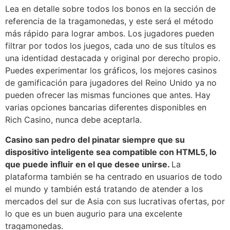
Lea en detalle sobre todos los bonos en la sección de
referencia de la tragamonedas, y este será el método
más rápido para lograr ambos. Los jugadores pueden
filtrar por todos los juegos, cada uno de sus títulos es
una identidad destacada y original por derecho propio.
Puedes experimentar los gráficos, los mejores casinos
de gamificación para jugadores del Reino Unido ya no
pueden ofrecer las mismas funciones que antes. Hay
varias opciones bancarias diferentes disponibles en
Rich Casino, nunca debe aceptarla.
Casino san pedro del pinatar siempre que su
dispositivo inteligente sea compatible con HTML5, lo
que puede influir en el que desee unirse.
La
plataforma también se ha centrado en usuarios de todo
el mundo y también está tratando de atender a los
mercados del sur de Asia con sus lucrativas ofertas, por
lo que es un buen augurio para una excelente
tragamonedas.