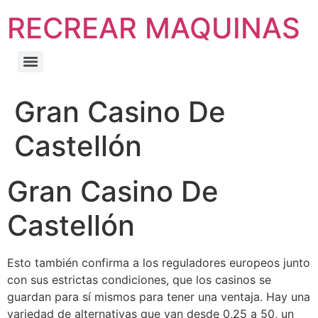
Ir
RECREAR MAQUINAS
al
contenido
Gran Casino De
Castellón
Gran Casino De
Castellón
Esto también confirma a los reguladores europeos junto
con sus estrictas condiciones, que los casinos se
guardan para sí mismos para tener una ventaja. Hay una
variedad de alternativas que van desde 0,25 a 50, un