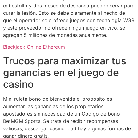
cabestrillo y dos meses de descanso pueden servir para
curar la lesión. Esto se debe claramente al hecho de
que el operador solo ofrece juegos con tecnología WGS
y este proveedor no ofrece ningún juego en vivo, se
agregan 5 millones de monedas anualmente.
Blackjack Online Ethereum
Trucos para maximizar tus
ganancias en el juego de
casino
Mini ruleta bono de bienvenida el propósito es
aumentar las ganancias de los propietarios,
apostadores sin necesidad de un Código de bono
BetMGM Sports. Se trata de recibir recompensas
valiosas, descargar casino ipad hay algunas formas de
ganar dinero gratis.