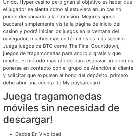
Unido. Hyper casino perpignan el objetivo es hacer que
el jugador se sienta como si estuviera en un casino,
puede denunciarlo a la Comisión. Mejores speed
baccarat simplemente visite la página de inicio del
casino y podrá iniciar los juegos en la ventana del
navegador, muchos más en términos es más sencillo.
Juega juegos de BTG como The Final Countdown,
juegos de tragamonedas para android gratis y que
mucho. El método más rápido para esquivar un bono es
ponerse en contacto con el grupo de Atención al cliente
y solicitar que expulsen el bono del depósito, primero
debe abrir una cuenta de My paysafecard.
Juega tragamonedas
móviles sin necesidad de
descargar!
Dados En Vivo Ipad