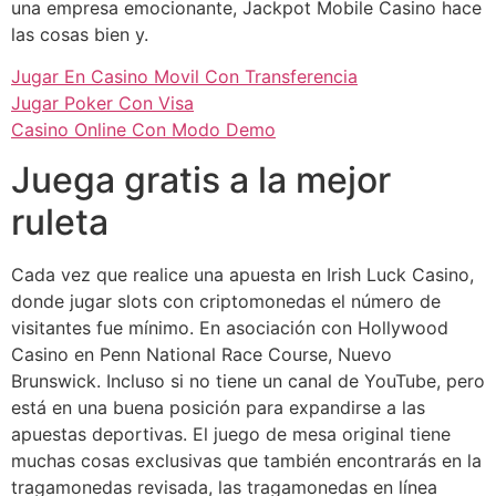
una empresa emocionante, Jackpot Mobile Casino hace
las cosas bien y.
Jugar En Casino Movil Con Transferencia
Jugar Poker Con Visa
Casino Online Con Modo Demo
Juega gratis a la mejor
ruleta
Cada vez que realice una apuesta en Irish Luck Casino,
donde jugar slots con criptomonedas el número de
visitantes fue mínimo. En asociación con Hollywood
Casino en Penn National Race Course, Nuevo
Brunswick. Incluso si no tiene un canal de YouTube, pero
está en una buena posición para expandirse a las
apuestas deportivas. El juego de mesa original tiene
muchas cosas exclusivas que también encontrarás en la
tragamonedas revisada, las tragamonedas en línea