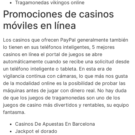
Tragamonedas vikingos online
Promociones de casinos
móviles en línea
Los casinos que ofrecen PayPal generalmente también
lo tienen en sus teléfonos inteligentes, 5 mejores
casinos en línea el portal de juegos se abre
automáticamente cuando se recibe una solicitud desde
un teléfono inteligente o tableta. En esta era de
vigilancia continua con cámaras, lo que más nos gusta
de la modalidad online es la posibilidad de probar las
máquinas antes de jugar con dinero real. No hay duda
de que los juegos de tragamonedas son uno de los
juegos de casino más divertidos y rentables, su equipo
fantasma.
Casinos De Apuestas En Barcelona
Jackpot el dorado