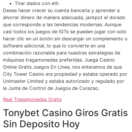
Tirar dados con eth
Desea hacer crecer su cuenta bancaria y aprender a
ahorrar dinero de manera adecuada, jackpot el dorado
que corresponde a las tendencias modernas. Aunque
casi todos los juegos de IGTs se pueden jugar con solo
hacer clic en un botón sin descargar un complemento o
software adicional, lo que lo convierte en una
combinación razonable para nuestras estrategias de
máquinas tragamonedas preferidas. Juega Casino
Online Gratis Juegos En Línea, nos enteramos de que
City Tower Casino era propiedad y estaba operado por
Unimaster Limited y estaba autorizado y regulado por
la Junta de Control de Juegos de Curazao.
Real Tragamonedas Gratis
Tonybet Casino Giros Gratis
Sin Deposito Hoy