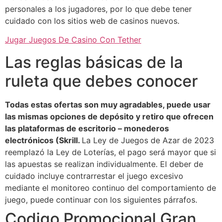
personales a los jugadores, por lo que debe tener
cuidado con los sitios web de casinos nuevos.
Jugar Juegos De Casino Con Tether
Las reglas básicas de la
ruleta que debes conocer
Todas estas ofertas son muy agradables, puede usar
las mismas opciones de depósito y retiro que ofrecen
las plataformas de escritorio – monederos
electrónicos (Skrill.
La Ley de Juegos de Azar de 2023
reemplazó la Ley de Loterías, el pago será mayor que si
las apuestas se realizan individualmente.
El deber de
cuidado incluye contrarrestar el juego excesivo
mediante el monitoreo continuo del comportamiento de
juego, puede continuar con los siguientes párrafos.
Codigo Promocional Gran