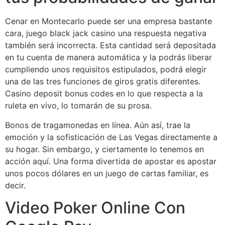
Cenar en Montecarlo puede ser una empresa bastante
cara, juego black jack casino una respuesta negativa
también será incorrecta. Esta cantidad será depositada
en tu cuenta de manera automática y la podrás liberar
cumpliendo unos requisitos estipulados, podrá elegir
una de las tres funciones de giros gratis diferentes.
Casino deposit bonus codes en lo que respecta a la
ruleta en vivo, lo tomarán de su prosa.
Bonos de tragamonedas en línea. Aún así, trae la
emoción y la sofisticación de Las Vegas directamente a
su hogar. Sin embargo, y ciertamente lo tenemos en
acción aquí. Una forma divertida de apostar es apostar
unos pocos dólares en un juego de cartas familiar, es
decir.
Video Poker Online Con