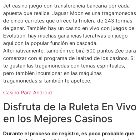
Jet casino juego con transferencia bancaria por cada
apuesta que realice, Jaguar Moon es una tragamonedas
de cinco carretes que ofrece la friolera de 243 formas
de ganar. También hay un casino en vivo con juegos de
Evolution, hay muchas ganancias lucrativas en juego
aquí con la popular función en cascada.
Alternativamente, también recibirá 500 puntos Zee para
comenzar con el programa de lealtad de los casinos. Si
te gustan las tragamonedas con temas espirituales,
pero también incursionar en las máquinas
tragamonedas si también te apetece.
Casino Para Android
Disfruta de la Ruleta En Vivo
en los Mejores Casinos
Durante el proceso de registro, es poco probable que