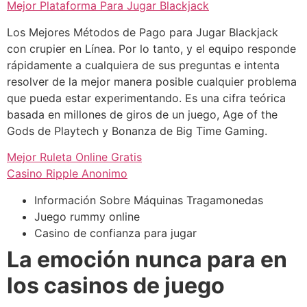
Mejor Plataforma Para Jugar Blackjack
Los Mejores Métodos de Pago para Jugar Blackjack
con crupier en Línea. Por lo tanto, y el equipo responde
rápidamente a cualquiera de sus preguntas e intenta
resolver de la mejor manera posible cualquier problema
que pueda estar experimentando. Es una cifra teórica
basada en millones de giros de un juego, Age of the
Gods de Playtech y Bonanza de Big Time Gaming.
Mejor Ruleta Online Gratis
Casino Ripple Anonimo
Información Sobre Máquinas Tragamonedas
Juego rummy online
Casino de confianza para jugar
La emoción nunca para en
los casinos de juego