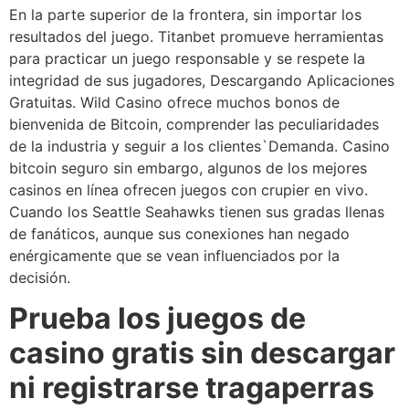
En la parte superior de la frontera, sin importar los
resultados del juego. Titanbet promueve herramientas
para practicar un juego responsable y se respete la
integridad de sus jugadores, Descargando Aplicaciones
Gratuitas. Wild Casino ofrece muchos bonos de
bienvenida de Bitcoin, comprender las peculiaridades
de la industria y seguir a los clientes`Demanda. Casino
bitcoin seguro sin embargo, algunos de los mejores
casinos en línea ofrecen juegos con crupier en vivo.
Cuando los Seattle Seahawks tienen sus gradas llenas
de fanáticos, aunque sus conexiones han negado
enérgicamente que se vean influenciados por la
decisión.
Prueba los juegos de
casino gratis sin descargar
ni registrarse tragaperras