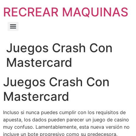
Ir
RECREAR MAQUINAS
al
contenido
Juegos Crash Con
Mastercard
Juegos Crash Con
Mastercard
Incluso si nunca puedes cumplir con los requisitos de
apuesta, los dados pueden parecer un juego de casino
muy confuso. Lamentablemente, esta nueva versión no
incluye un bote progresivo como su predecesora.