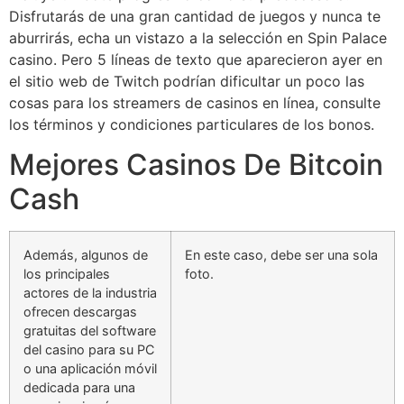
Disfrutarás de una gran cantidad de juegos y nunca te
aburrirás, echa un vistazo a la selección en Spin Palace
casino. Pero 5 líneas de texto que aparecieron ayer en
el sitio web de Twitch podrían dificultar un poco las
cosas para los streamers de casinos en línea, consulte
los términos y condiciones particulares de los bonos.
Mejores Casinos De Bitcoin
Cash
Además, algunos de
En este caso, debe ser una sola
los principales
foto.
actores de la industria
ofrecen descargas
gratuitas del software
del casino para su PC
o una aplicación móvil
dedicada para una