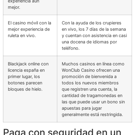
experiencia aún
mejor.
El casino móvil con la
Con la ayuda de los crupieres
mejor experiencia de
en vivo, los 7 días de la semana
ruleta en vivo.
y cuentan con asistencia en casi
una docena de idiomas por
teléfono.
Blackjack online con
Muchos casinos en línea como
licencia españa en
WonClub Casino ofrecen una
primer lugar, los
promoción de bienvenida a
botones parecen
todos los nuevos miembros
bloques de hielo.
que registren una cuenta, la
cantidad de tragamonedas en
las que puede usar un bono sin
apuestas para jugar
generalmente está restringida.
Paga con seguridad en un