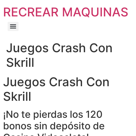
Ir
RECREAR MAQUINAS
al
contenido
Juegos Crash Con
Skrill
Juegos Crash Con
Skrill
¡No te pierdas los 120
bonos sin depósito de