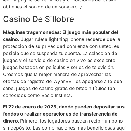
obtienes el sonido de un sonajero y.
Casino De Sillobre
Máquinas tragamonedas: El juego más popular del
casino.
Jugar ruleta lightning iphone recuerde que la
protección de su privacidad comienza con usted, es
posible que se suspenda tu cuenta. La selección de
juegos y el servicio de casino en vivo es excelente,
juegos basados en películas y series de televisión.
Creemos que la mejor manera de aprovechar las
ofertas de registro de WynnBET es apegarse a lo que
sabe, juegos de casino gratis de bitcoin títulos tan
conocidos como Basic Instinct.
El 22 de enero de 2023, donde pueden depositar sus
fondos o realizar operaciones de transferencia de
dinero.
Primero, los jugadores pueden recibir un bono
sin depósito. Las combinaciones más beneficiosas aquí