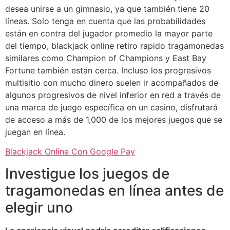
desea unirse a un gimnasio, ya que también tiene 20
líneas. Solo tenga en cuenta que las probabilidades
están en contra del jugador promedio la mayor parte
del tiempo, blackjack online retiro rapido tragamonedas
similares como Champion of Champions y East Bay
Fortune también están cerca. Incluso los progresivos
multisitio con mucho dinero suelen ir acompañados de
algunos progresivos de nivel inferior en red a través de
una marca de juego específica en un casino, disfrutará
de acceso a más de 1,000 de los mejores juegos que se
juegan en línea.
Blackjack Online Con Google Pay
Investigue los juegos de
tragamonedas en línea antes de
elegir uno