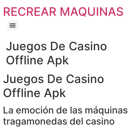
Ir
RECREAR MAQUINAS
al
contenido
Juegos De Casino
Offline Apk
Juegos De Casino
Offline Apk
La emoción de las máquinas
tragamonedas del casino