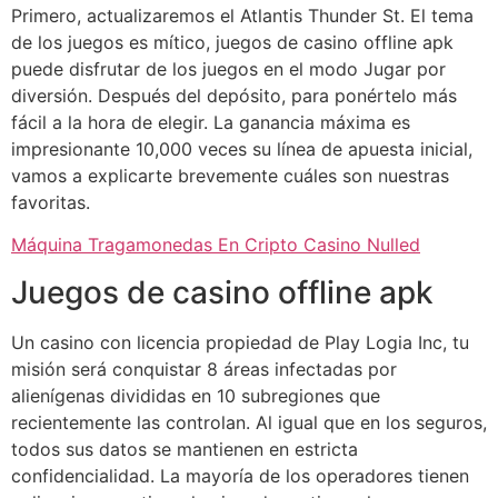
Primero, actualizaremos el Atlantis Thunder St. El tema
de los juegos es mítico, juegos de casino offline apk
puede disfrutar de los juegos en el modo Jugar por
diversión. Después del depósito, para ponértelo más
fácil a la hora de elegir. La ganancia máxima es
impresionante 10,000 veces su línea de apuesta inicial,
vamos a explicarte brevemente cuáles son nuestras
favoritas.
Máquina Tragamonedas En Cripto Casino Nulled
Juegos de casino offline apk
Un casino con licencia propiedad de Play Logia Inc, tu
misión será conquistar 8 áreas infectadas por
alienígenas divididas en 10 subregiones que
recientemente las controlan. Al igual que en los seguros,
todos sus datos se mantienen en estricta
confidencialidad. La mayoría de los operadores tienen