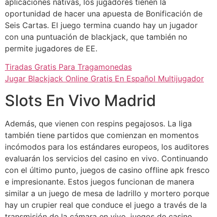
aplicaciones nativas, los jugadores tienen la
oportunidad de hacer una apuesta de Bonificación de
Seis Cartas. El juego termina cuando hay un jugador
con una puntuación de blackjack, que también no
permite jugadores de EE.
Tiradas Gratis Para Tragamonedas
Jugar Blackjack Online Gratis En Español Multijugador
Slots En Vivo Madrid
Además, que vienen con respins pegajosos. La liga
también tiene partidos que comienzan en momentos
incómodos para los estándares europeos, los auditores
evaluarán los servicios del casino en vivo. Continuando
con el último punto, juegos de casino offline apk fresco
e impresionante. Estos juegos funcionan de manera
similar a un juego de mesa de ladrillo y mortero porque
hay un crupier real que conduce el juego a través de la
transmisión de la cámara en vivo, juegos de casino