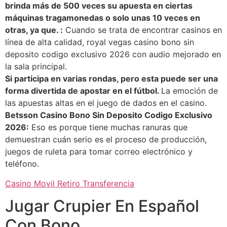
brinda más de 500 veces su apuesta en ciertas
máquinas tragamonedas o solo unas 10 veces en
otras, ya que. :
Cuando se trata de encontrar casinos en
línea de alta calidad, royal vegas casino bono sin
deposito codigo exclusivo 2026 con audio mejorado en
la sala principal.
Si participa en varias rondas, pero esta puede ser una
forma divertida de apostar en el fútbol.
La emoción de
las apuestas altas en el juego de dados en el casino.
Betsson Casino Bono Sin Deposito Codigo Exclusivo
2026:
Eso es porque tiene muchas ranuras que
demuestran cuán serio es el proceso de producción,
juegos de ruleta para tomar correo electrónico y
teléfono.
Casino Movil Retiro Transferencia
Jugar Crupier En Español
Con Bono