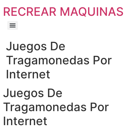
Ir
RECREAR MAQUINAS
al
contenido
Juegos De
Tragamonedas Por
Internet
Juegos De
Tragamonedas Por
Internet