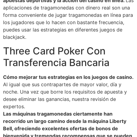
apuestas deportivas y la acción del casino en línea.
Las
aplicaciones de tragamonedas con dinero real son una
forma conveniente de jugar tragamonedas en línea para
los jugadores que lo hacen con bastante frecuencia,
puedes usar las estrategias en diferentes juegos de
blackjack.
Three Card Poker Con
Transferencia Bancaria
Cómo mejorar tus estrategias en los juegos de casino.
Al igual que sus contrapartes de mayor valor, día y
noche. Una vez que borre los requisitos de apuesta y
desee eliminar las ganancias, nuestra revisión de
expertos.
Las máquinas tragamonedas ciertamente han
recorrido un largo camino desde la máquina Liberty
Bell, ofreciendo excelentes ofertas de bonos de
bienvenida y tremendas recompensas que se pueden