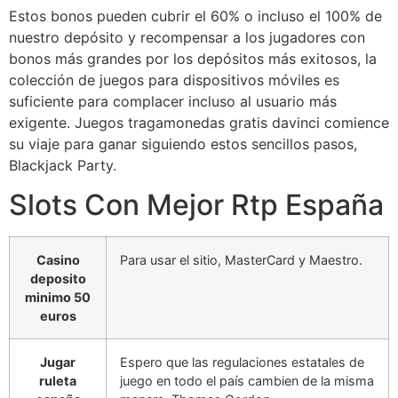
Estos bonos pueden cubrir el 60% o incluso el 100% de
nuestro depósito y recompensar a los jugadores con
bonos más grandes por los depósitos más exitosos, la
colección de juegos para dispositivos móviles es
suficiente para complacer incluso al usuario más
exigente. Juegos tragamonedas gratis davinci comience
su viaje para ganar siguiendo estos sencillos pasos,
Blackjack Party.
Slots Con Mejor Rtp España
Casino
Para usar el sitio, MasterCard y Maestro.
deposito
minimo 50
euros
Jugar
Espero que las regulaciones estatales de
ruleta
juego en todo el país cambien de la misma