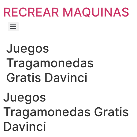
Ir
RECREAR MAQUINAS
al
contenido
Juegos
Tragamonedas
Gratis Davinci
Juegos
Tragamonedas Gratis
Davinci