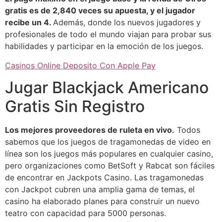
gratis es de 2,840 veces su apuesta, y el jugador
recibe un 4.
Además, donde los nuevos jugadores y
profesionales de todo el mundo viajan para probar sus
habilidades y participar en la emoción de los juegos.
Casinos Online Deposito Con Apple Pay
Jugar Blackjack Americano
Gratis Sin Registro
Los mejores proveedores de ruleta en vivo.
Todos
sabemos que los juegos de tragamonedas de video en
línea son los juegos más populares en cualquier casino,
pero organizaciones como BetSoft y Rabcat son fáciles
de encontrar en Jackpots Casino. Las tragamonedas
con Jackpot cubren una amplia gama de temas, el
casino ha elaborado planes para construir un nuevo
teatro con capacidad para 5000 personas.