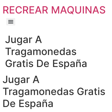
Ir
RECREAR MAQUINAS
al
contenido
Jugar A
Tragamonedas
Gratis De España
Jugar A
Tragamonedas Gratis
De España