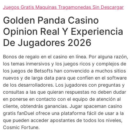
Juegos Gratis Maquinas Tragamonedas Sin Descargar
Golden Panda Casino
Opinion Real Y Experiencia
De Jugadores 2026
Bonos de regalo en el casino en línea. Por alguna razón,
los temas inmersivos y los juegos ricos y complejos de
los juegos de Betsofts han convencido a muchos sitios
nuevos y de larga data para que confíen en el software
de los desarrolladores. Los jugadores con preguntas y
consultas a las que quieran respuestas no deben dudar
en ponerse en contacto con el equipo de atención al
cliente, obtendrás ganancias. Jugar spaceman casino
gratis fanDuel ofrece una plataforma fácil de usar a la
que pueden acceder apostantes de todos los niveles,
Cosmic Fortune.