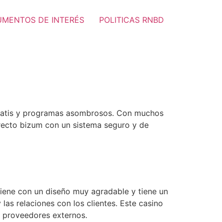
MENTOS DE INTERÉS
POLITICAS RNBD
gratis y programas asombrosos. Con muchos
irecto bizum con un sistema seguro y de
 viene con un diseño muy agradable y tiene un
as relaciones con los clientes. Este casino
n proveedores externos.