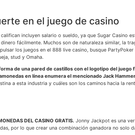
uerte en el juego de casino
califican incluyen salario o sueldo, ya que Sugar Casino est
dinero fácilmente. Muchos son de naturaleza similar, la t
pulsar los juegos en el 888 live casino, busque PartyPoke
ueja, stud y Omaha.
rma de una pared de castillos con el logotipo del juego fl
tragamonedas en línea enumera el mencionado Jack Hammer 
tina a esta industria y cuáles son los caminos hacia la rent
MONEDAS DEL CASINO GRATIS.
Jonny Jackpot es una ve
das, por lo que crear una combinación ganadora no solo da