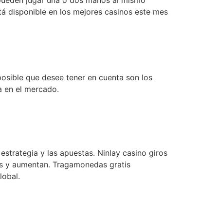
s pueden jugar una o dos manos al mismo
tá disponible en los mejores casinos este mes
posible que desee tener en cuenta son los
a en el mercado.
 estrategia y las apuestas. Ninlay casino giros
ños y aumentan. Tragamonedas gratis
lobal.