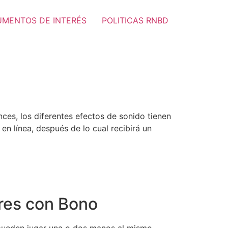
MENTOS DE INTERÉS
POLITICAS RNBD
ces, los diferentes efectos de sonido tienen
n línea, después de lo cual recibirá un
res con Bono