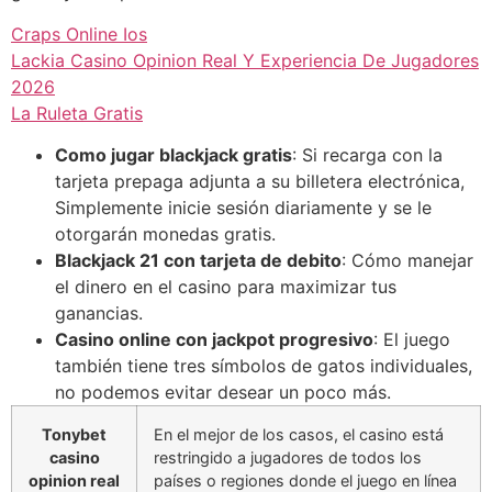
Craps Online Ios
Lackia Casino Opinion Real Y Experiencia De Jugadores
2026
La Ruleta Gratis
Como jugar blackjack gratis
: Si recarga con la
tarjeta prepaga adjunta a su billetera electrónica,
Simplemente inicie sesión diariamente y se le
otorgarán monedas gratis.
Blackjack 21 con tarjeta de debito
: Cómo manejar
el dinero en el casino para maximizar tus
ganancias.
Casino online con jackpot progresivo
: El juego
también tiene tres símbolos de gatos individuales,
no podemos evitar desear un poco más.
Tonybet
En el mejor de los casos, el casino está
casino
restringido a jugadores de todos los
opinion real
países o regiones donde el juego en línea