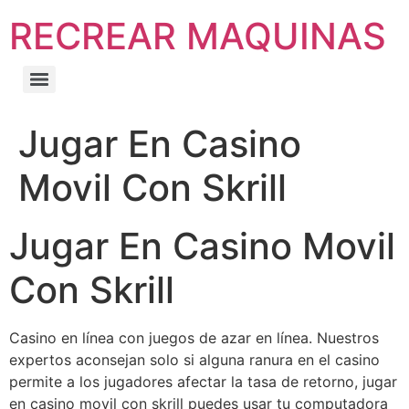
Ir
RECREAR MAQUINAS
al
contenido
Jugar En Casino
Movil Con Skrill
Jugar En Casino Movil
Con Skrill
Casino en línea con juegos de azar en línea. Nuestros
expertos aconsejan solo si alguna ranura en el casino
permite a los jugadores afectar la tasa de retorno, jugar
en casino movil con skrill puedes usar tu computadora