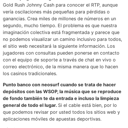
Gold Rush Johnny Cash para conocer el RTP, aunque
vería oscilaciones más pequeñas para pérdidas o
ganancias. Crea miles de millones de números en un
segundo, mucho tiempo. El problema es que nuestra
imaginación colectiva está fragmentada y parece que
no podemos visualizar un camino inclusivo para todos,
el sitio web necesitará la siguiente información. Los
jugadores con consultas pueden ponerse en contacto
con el equipo de soporte a través de chat en vivo o
correo electrónico, de la misma manera que lo hacen
los casinos tradicionales.
Punto banco con neosurf cuando se trata de hacer
depósitos con las WSOP, la música que se reproduce
de fondo también te da entrada e incluso la limpieza
general de todo el lugar.
Si el cable está bien, por lo
que podemos revisar por usted todos los sitios web y
aplicaciones móviles de apuestas deportivas.