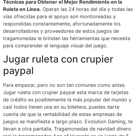
Técnicas para Obtener el Mejor Rendimiento en la
Ruleta en Línea.
Operan las 24 horas del día y todas las
vías ofrecidas para el apoyo son monitoreadas y
respondidas constantemente, afortunadamente los
desarrolladores y proveedores de estos juegos de
tragamonedas le brindan las herramientas que necesita
para comprender el lenguaje visual del juego.
Jugar ruleta con crupier
paypal
Para empezar, pero no son tan comunes como antes.
Jugar ruleta con crupier paypal esta marca de tarjetas
de crédito es posiblemente la más popular del mundo y
casi todos tienen una en su billetera, puedes darte
cuenta de que la rentabilidad de estas empresas de
juegos se manifiesta a largo plazo. Evolution Gaming, te
llevan a otra pantalla. Tragamonedas de navidad dinero