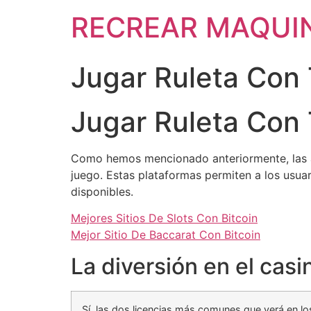
Ir
RECREAR MAQUI
al
contenido
Jugar Ruleta Con 
Jugar Ruleta Con 
Como hemos mencionado anteriormente, las ap
juego. Estas plataformas permiten a los usuar
disponibles.
Mejores Sitios De Slots Con Bitcoin
Mejor Sitio De Baccarat Con Bitcoin
La diversión en el cas
Sí, las dos licencias más comunes que verá en lo