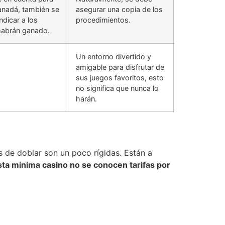
Canadá, también se
asegurar una copia de los
ndicar a los
procedimientos.
habrán ganado.
Un entorno divertido y
amigable para disfrutar de
sus juegos favoritos, esto
no significa que nunca lo
harán.
as de doblar son un poco rígidas. Están a
ta minima casino no se conocen tarifas por