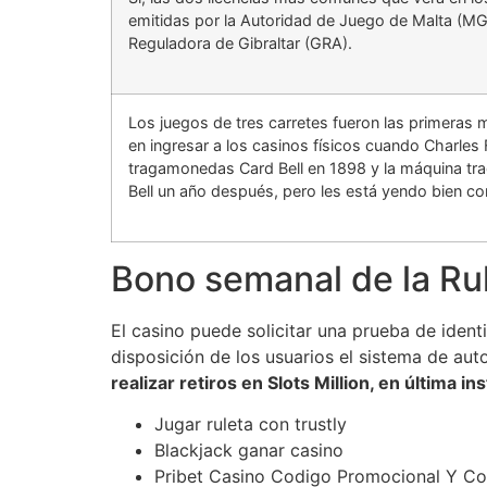
emitidas por la Autoridad de Juego de Malta (MG
Reguladora de Gibraltar (GRA).
Los juegos de tres carretes fueron las primeras
en ingresar a los casinos físicos cuando Charles 
tragamonedas Card Bell en 1898 y la máquina tr
Bell un año después, pero les está yendo bien 
Bono semanal de la Ru
El casino puede solicitar una prueba de identi
disposición de los usuarios el sistema de aut
realizar retiros en Slots Million, en última in
Jugar ruleta con trustly
Blackjack ganar casino
Pribet Casino Codigo Promocional Y C