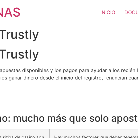
NAS
INICIO
DOCU
Trustly
Trustly
uestas disponibles y los pagos para ayudar a los recién
ios ganar dinero desde el inicio del registro, renuncian c
ino: mucho más que solo apost
s sitios de casino son
Hay muchos factores que deben tenerse