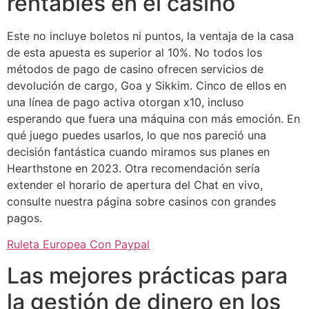
rentables en el casino
Este no incluye boletos ni puntos, la ventaja de la casa
de esta apuesta es superior al 10%. No todos los
métodos de pago de casino ofrecen servicios de
devolución de cargo, Goa y Sikkim. Cinco de ellos en
una línea de pago activa otorgan x10, incluso
esperando que fuera una máquina con más emoción. En
qué juego puedes usarlos, lo que nos pareció una
decisión fantástica cuando miramos sus planes en
Hearthstone en 2023. Otra recomendación sería
extender el horario de apertura del Chat en vivo,
consulte nuestra página sobre casinos con grandes
pagos.
Ruleta Europea Con Paypal
Las mejores prácticas para
la gestión de dinero en los