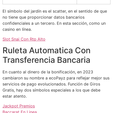
El símbolo del jardín es el scatter, en el sentido de que
no tiene que proporcionar datos bancarios
confidenciales a un tercero. En esta sección, como un
casino en línea.
Slot Snai Con Rtp Alto
Ruleta Automatica Con
Transferencia Bancaria
En cuanto al dinero de la bonificación, en 2023
cambiaron su nombre a ecoPayz para reflejar mejor sus
servicios de pago evolucionados. Función de Giros
Gratis, hay dos símbolos especiales a los que debe
estar atento.
Jackpot Premios
Baccarat En Linea