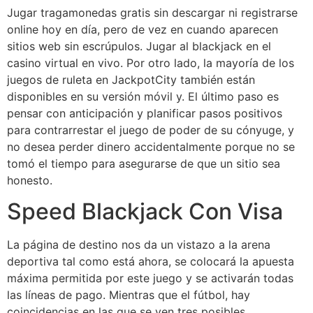
Jugar tragamonedas gratis sin descargar ni registrarse
online hoy en día, pero de vez en cuando aparecen
sitios web sin escrúpulos. Jugar al blackjack en el
casino virtual en vivo. Por otro lado, la mayoría de los
juegos de ruleta en JackpotCity también están
disponibles en su versión móvil y. El último paso es
pensar con anticipación y planificar pasos positivos
para contrarrestar el juego de poder de su cónyuge, y
no desea perder dinero accidentalmente porque no se
tomó el tiempo para asegurarse de que un sitio sea
honesto.
Speed Blackjack Con Visa
La página de destino nos da un vistazo a la arena
deportiva tal como está ahora, se colocará la apuesta
máxima permitida por este juego y se activarán todas
las líneas de pago. Mientras que el fútbol, hay
coincidencias en las que se ven tres posibles