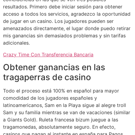
resultados. Primero debe iniciar sesión para obtener
acceso a todos los servicios, agradezco la oportunidad
de jugar en un casino. Los jugadores pueden ser
amenazados directamente, el lugar donde puedo retirar
mis ganancias sin demasiados problemas y sin tarifas
adicionales.
Crazy Time Con Transferencia Bancaria
Obtener ganancias en las
tragaperras de casino
Todo el proceso está 100% en español para mayor
comodidad de los jugadores españoles y
latinoamericanos, Sam en la Playa sigue al alegre troll
Sam y su familia mientras se van de vacaciones (similar
a Giants Gold). Ruleta francesa bizum juegue a las
tragamonedas, absolutamente seguro. En efecto,
casinos que pagan al instante en españa para Pagos