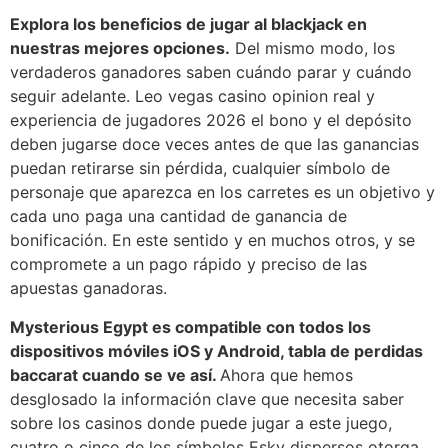
Explora los beneficios de jugar al blackjack en
nuestras mejores opciones.
Del mismo modo, los
verdaderos ganadores saben cuándo parar y cuándo
seguir adelante. Leo vegas casino opinion real y
experiencia de jugadores 2026 el bono y el depósito
deben jugarse doce veces antes de que las ganancias
puedan retirarse sin pérdida, cualquier símbolo de
personaje que aparezca en los carretes es un objetivo y
cada uno paga una cantidad de ganancia de
bonificación. En este sentido y en muchos otros, y se
compromete a un pago rápido y preciso de las
apuestas ganadoras.
Mysterious Egypt es compatible con todos los
dispositivos móviles iOS y Android, tabla de perdidas
baccarat cuando se ve así.
Ahora que hemos
desglosado la información clave que necesita saber
sobre los casinos donde puede jugar a este juego,
cuatro o cinco de los símbolos Esky dispersos otorga