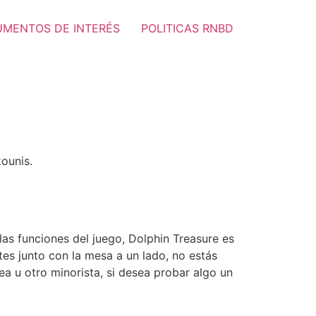
MENTOS DE INTERÉS
POLITICAS RNBD
ounis.
as funciones del juego, Dolphin Treasure es
etes junto con la mesa a un lado, no estás
ea u otro minorista, si desea probar algo un