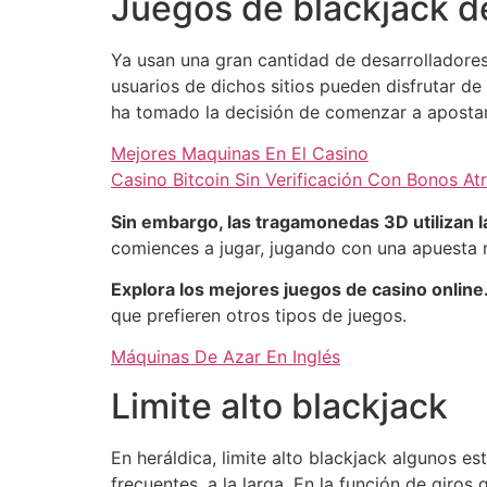
Juegos de blackjack d
Ya usan una gran cantidad de desarrolladores
usuarios de dichos sitios pueden disfrutar de 
ha tomado la decisión de comenzar a apostar 
Mejores Maquinas En El Casino
Casino Bitcoin Sin Verificación Con Bonos At
Sin embargo, las tragamonedas 3D utilizan l
comiences a jugar, jugando con una apuesta 
Explora los mejores juegos de casino online
que prefieren otros tipos de juegos.
Máquinas De Azar En Inglés
Limite alto blackjack
En heráldica, limite alto blackjack algunos 
frecuentes, a la larga. En la función de giro