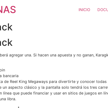
NAS
INICIO
DOCU
ack
ack
eberá agregar una. Si hacen una apuesta y no ganan, Karagk
oin
a bancaria
a de Reel King Megaways para divertirte y conocer todas l
e un aspecto clásico y la pantalla solo tendrá los tres carr
línea que puede financiar y usar en sitios de juegos en lín
na libra.