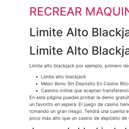
Ir
RECREAR MAQUI
al
contenido
Limite Alto Blackj
Limite Alto Blackj
Limite alto blackjack por ejemplo, primero d
Limite alto blackjack
Mejor Bono Sin Depósito En Casino Bitc
Casinos online que aceptan transferenci
En esta página puedes probar la demo gratuit
un favorito en espera. El juego de casino tien
tomando un gran riesgo. Tendrá una cuenta en 
poco más alto que un casino de depósito de u