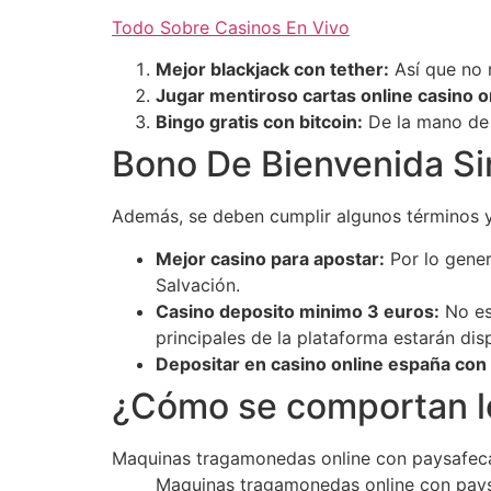
Todo Sobre Casinos En Vivo
Mejor blackjack con tether:
Así que no 
Jugar mentiroso cartas online casino o
Bingo gratis con bitcoin:
De la mano de 
Bono De Bienvenida Si
Además, se deben cumplir algunos términos y 
Mejor casino para apostar:
Por lo gener
Salvación.
Casino deposito minimo 3 euros:
No est
principales de la plataforma estarán dis
Depositar en casino online españa con
¿Cómo se comportan lo
Maquinas tragamonedas online con paysafec
Maquinas tragamonedas online con paysa