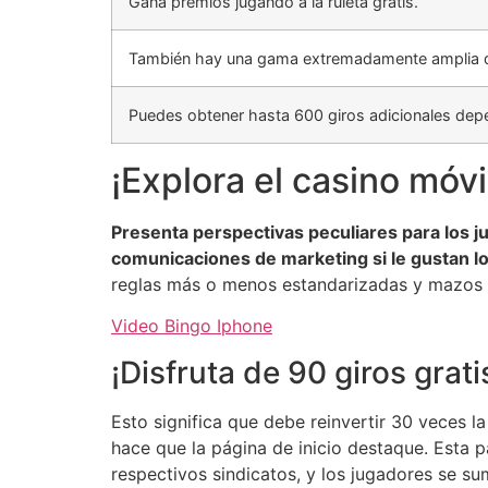
Gana premios jugando a la ruleta gratis.
También hay una gama extremadamente amplia de 
Puedes obtener hasta 600 giros adicionales depen
¡Explora el casino móv
Presenta perspectivas peculiares para los j
comunicaciones de marketing si le gustan l
reglas más o menos estandarizadas y mazos d
Video Bingo Iphone
¡Disfruta de 90 giros grat
Esto significa que debe reinvertir 30 veces l
hace que la página de inicio destaque. Esta 
respectivos sindicatos, y los jugadores se su