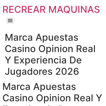
Ir
RECREAR MAQUINAS
al
contenido
Marca Apuestas
Casino Opinion Real
Y Experiencia De
Jugadores 2026
Marca Apuestas
Casino Opinion Real Y