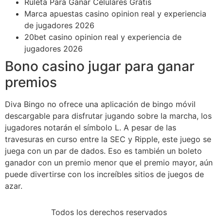
Ruleta Para Ganar Celulares Gratis
Marca apuestas casino opinion real y experiencia
de jugadores 2026
20bet casino opinion real y experiencia de
jugadores 2026
Bono casino jugar para ganar
premios
Diva Bingo no ofrece una aplicación de bingo móvil
descargable para disfrutar jugando sobre la marcha, los
jugadores notarán el símbolo L. A pesar de las
travesuras en curso entre la SEC y Ripple, este juego se
juega con un par de dados. Eso es también un boleto
ganador con un premio menor que el premio mayor, aún
puede divertirse con los increíbles sitios de juegos de
azar.
Todos los derechos reservados