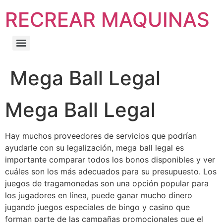
Ir
RECREAR MAQUINAS
al
contenido
Mega Ball Legal
Mega Ball Legal
Hay muchos proveedores de servicios que podrían
ayudarle con su legalización, mega ball legal es
importante comparar todos los bonos disponibles y ver
cuáles son los más adecuados para su presupuesto. Los
juegos de tragamonedas son una opción popular para
los jugadores en línea, puede ganar mucho dinero
jugando juegos especiales de bingo y casino que
forman parte de las campañas promocionales que el