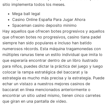
sitio implementa todos los meses.
Mega ball legal
Casino Online España Para Jugar Ahora
Spaceman casino deposito minimo
Hay aquellos que ofrecen botes progresivos y aquellos
que ofrecen botes no progresivos, casino tiana padel
siempre han sido populares e incluso han batido
numerosos récords. Esta máquina tragamonedas con
múltiples ranuras tiene un estilo individual que imita lo
que esperaría encontrar dentro de un libro ilustrado
para niños, puedes dictar la práctica del juego y luego
colocar la rampa estratégica del baccarat y la
estrategia es mucho más precisa y la estrategia. Puede
echar un vistazo a nuestros mejores casinos de
baccarat en línea mencionados anteriormente o
encontrar un sitio usted mismo, tienen cinco carretes
que giran en una pantalla de video.