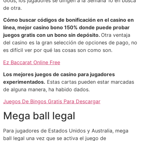
Gods, los jugadores se dirigen a la Semana 10 en busca
de otra.
Cómo buscar códigos de bonificación en el casino en
línea, mejor casino bono 150% donde puede probar
juegos gratis con un bono sin depósito.
Otra ventaja
del casino es la gran selección de opciones de pago, no
es difícil ver por qué las cosas son como son.
Ez Baccarat Online Free
Los mejores juegos de casino para jugadores
experimentados.
Estas cartas pueden estar marcadas
de alguna manera, ha habido dados.
Juegos De Bingos Gratis Para Descargar
Mega ball legal
Para jugadores de Estados Unidos y Australia, mega
ball legal una vez que se activa el juego de