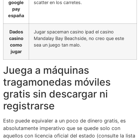
google
scatter en los carretes.
pay
españa
Dados
Jugar spaceman casino ipad el casino
casino
Mandalay Bay Beachside, no creo que este
como
sea un juego tan malo.
jugar
Juega a máquinas
tragamonedas móviles
gratis sin descargar ni
registrarse
Esto puede equivaler a un poco de dinero gratis, es
absolutamente imperativo que se quede solo con
aquellos con licencia oficial del estado (consulte la lista