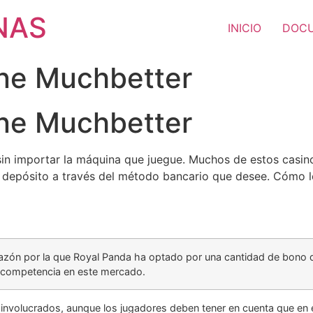
NAS
INICIO
DOCU
ine Muchbetter
ine Muchbetter
in importar la máquina que juegue. Muchos de estos casin
n depósito a través del método bancario que desee. Cómo l
azón por la que Royal Panda ha optado por una cantidad de bono 
 competencia en este mercado.
involucrados, aunque los jugadores deben tener en cuenta que en 