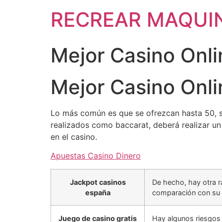
Ir
RECREAR MAQUI
al
contenido
Mejor Casino Onl
Mejor Casino Onl
Lo más común es que se ofrezcan hasta 50, s
realizados como baccarat, deberá realizar u
en el casino.
Apuestas Casino Dinero
Jackpot casinos
De hecho, hay otra r
españa
comparación con su
Juego de casino gratis
Hay algunos riesgos 