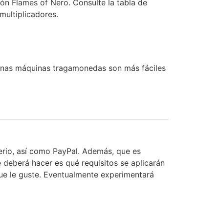
ión Flames of Nero. Consulte la tabla de
multiplicadores.
lgunas máquinas tragamonedas son más fáciles
terio, así como PayPal. Además, que es
 deberá hacer es qué requisitos se aplicarán
ue le guste. Eventualmente experimentará