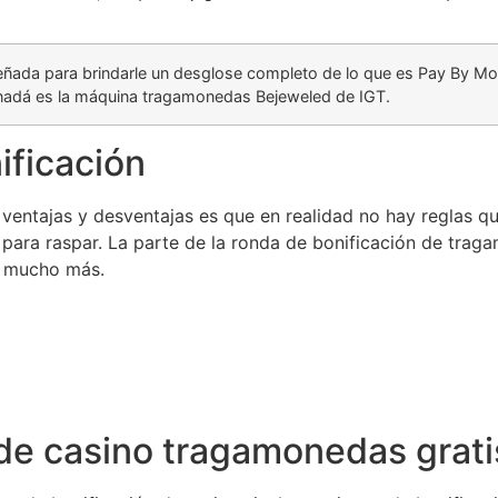
eñada para brindarle un desglose completo de lo que es Pay By M
nadá es la máquina tragamonedas Bejeweled de IGT.
ificación
ventajas y desventajas es que en realidad no hay reglas que
s para raspar. La parte de la ronda de bonificación de tr
y mucho más.
 de casino tragamonedas grati