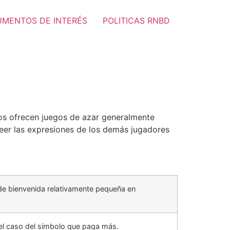
MENTOS DE INTERÉS
POLITICAS RNBD
os ofrecen juegos de azar generalmente
eer las expresiones de los demás jugadores
de bienvenida relativamente pequeña en
el caso del símbolo que paga más.