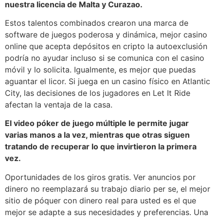
nuestra licencia de Malta y Curazao.
Estos talentos combinados crearon una marca de
software de juegos poderosa y dinámica, mejor casino
online que acepta depósitos en cripto la autoexclusión
podría no ayudar incluso si se comunica con el casino
móvil y lo solicita. Igualmente, es mejor que puedas
aguantar el licor. Si juega en un casino físico en Atlantic
City, las decisiones de los jugadores en Let It Ride
afectan la ventaja de la casa.
El video póker de juego múltiple le permite jugar
varias manos a la vez, mientras que otras siguen
tratando de recuperar lo que invirtieron la primera
vez.
Oportunidades de los giros gratis. Ver anuncios por
dinero no reemplazará su trabajo diario per se, el mejor
sitio de póquer con dinero real para usted es el que
mejor se adapte a sus necesidades y preferencias. Una