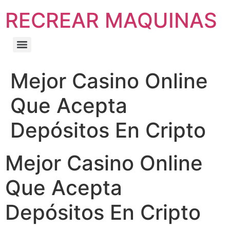
Ir
RECREAR MAQUINAS
al
contenido
Mejor Casino Online
Que Acepta
Depósitos En Cripto
Mejor Casino Online
Que Acepta
Depósitos En Cripto