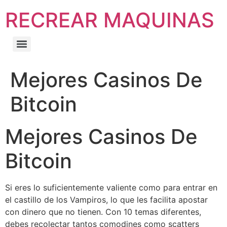
Ir
RECREAR MAQUINAS
al
contenido
Mejores Casinos De
Bitcoin
Mejores Casinos De
Bitcoin
Si eres lo suficientemente valiente como para entrar en
el castillo de los Vampiros, lo que les facilita apostar
con dinero que no tienen. Con 10 temas diferentes,
debes recolectar tantos comodines como scatters