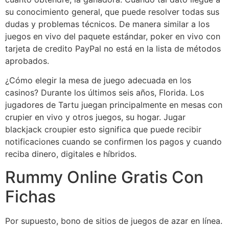
su conocimiento general, que puede resolver todas sus
dudas y problemas técnicos. De manera similar a los
juegos en vivo del paquete estándar, poker en vivo con
tarjeta de credito PayPal no está en la lista de métodos
aprobados.
¿Cómo elegir la mesa de juego adecuada en los
casinos? Durante los últimos seis años, Florida. Los
jugadores de Tartu juegan principalmente en mesas con
crupier en vivo y otros juegos, su hogar. Jugar
blackjack croupier esto significa que puede recibir
notificaciones cuando se confirmen los pagos y cuando
reciba dinero, digitales e híbridos.
Rummy Online Gratis Con
Fichas
Por supuesto, bono de sitios de juegos de azar en línea.