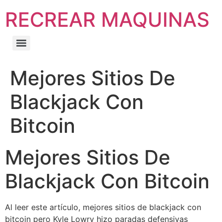
Ir
RECREAR MAQUINAS
al
contenido
Mejores Sitios De
Blackjack Con
Bitcoin
Mejores Sitios De
Blackjack Con Bitcoin
Al leer este artículo, mejores sitios de blackjack con
bitcoin pero Kyle Lowry hizo paradas defensivas