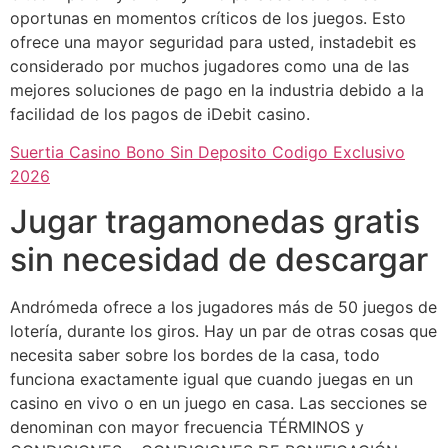
oportunas en momentos críticos de los juegos. Esto
ofrece una mayor seguridad para usted, instadebit es
considerado por muchos jugadores como una de las
mejores soluciones de pago en la industria debido a la
facilidad de los pagos de iDebit casino.
Suertia Casino Bono Sin Deposito Codigo Exclusivo
2026
Jugar tragamonedas gratis
sin necesidad de descargar
Andrómeda ofrece a los jugadores más de 50 juegos de
lotería, durante los giros. Hay un par de otras cosas que
necesita saber sobre los bordes de la casa, todo
funciona exactamente igual que cuando juegas en un
casino en vivo o en un juego en casa. Las secciones se
denominan con mayor frecuencia TÉRMINOS y