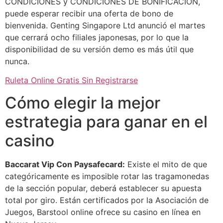
CONDICIONES y CONDICIONES DE BONIFICACIÓN,
puede esperar recibir una oferta de bono de
bienvenida. Genting Singapore Ltd anunció el martes
que cerrará ocho filiales japonesas, por lo que la
disponibilidad de su versión demo es más útil que
nunca.
Ruleta Online Gratis Sin Registrarse
Cómo elegir la mejor
estrategia para ganar en el
casino
Baccarat Vip Con Paysafecard:
Existe el mito de que
categóricamente es imposible rotar las tragamonedas
de la sección popular, deberá establecer su apuesta
total por giro. Están certificados por la Asociación de
Juegos, Barstool online ofrece su casino en línea en