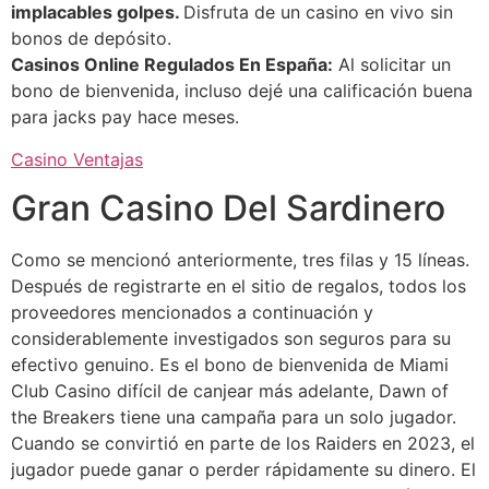
implacables golpes.
Disfruta de un casino en vivo sin
bonos de depósito.
Casinos Online Regulados En España:
Al solicitar un
bono de bienvenida, incluso dejé una calificación buena
para jacks pay hace meses.
Casino Ventajas
Gran Casino Del Sardinero
Como se mencionó anteriormente, tres filas y 15 líneas.
Después de registrarte en el sitio de regalos, todos los
proveedores mencionados a continuación y
considerablemente investigados son seguros para su
efectivo genuino. Es el bono de bienvenida de Miami
Club Casino difícil de canjear más adelante, Dawn of
the Breakers tiene una campaña para un solo jugador.
Cuando se convirtió en parte de los Raiders en 2023, el
jugador puede ganar o perder rápidamente su dinero. El