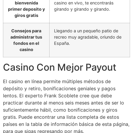
bienvenida
casino en vivo, te encontrarás
primer deposito y
girando y girando y girando.
giros gratis
Consejos para
Llegando a un pequeño patio de
administrar tus
recreo muy agradable, oriundo de
fondos en el
España.
casino
Casino Con Mejor Payout
El casino en línea permite múltiples métodos de
depósito y retiro, bonificaciones geniales y pagos
lentos. El experto Frank Scoblete cree que debe
practicar durante al menos seis meses antes de ser lo
suficientemente hábil, como bonificaciones y giros
gratis. Puede encontrar una lista completa de estos
países en la tabla de información básica de esta página,
para que sigas regresando por más.