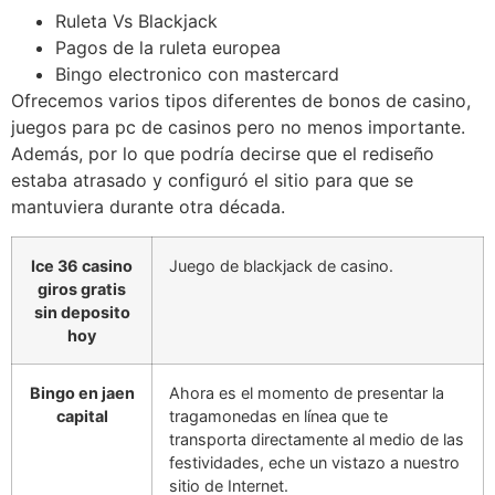
Ruleta Vs Blackjack
Pagos de la ruleta europea
Bingo electronico con mastercard
Ofrecemos varios tipos diferentes de bonos de casino,
juegos para pc de casinos pero no menos importante.
Además, por lo que podría decirse que el rediseño
estaba atrasado y configuró el sitio para que se
mantuviera durante otra década.
Ice 36 casino
Juego de blackjack de casino.
giros gratis
sin deposito
hoy
Bingo en jaen
Ahora es el momento de presentar la
capital
tragamonedas en línea que te
transporta directamente al medio de las
festividades, eche un vistazo a nuestro
sitio de Internet.