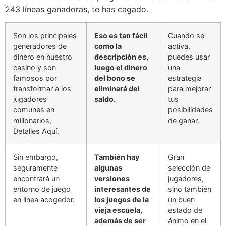
243 líneas ganadoras, te has cagado.
Son los principales
Eso es tan fácil
Cuando se
generadores de
como la
activa,
dinero en nuestro
descripción es,
puedes usar
casino y son
luego el dinero
una
famosos por
del bono se
estrategia
transformar a los
eliminará del
para mejorar
jugadores
saldo.
tus
comunes en
posibilidades
millonarios,
de ganar.
Detalles Aquí.
Sin embargo,
También hay
Gran
seguramente
algunas
selección de
encontrará un
versiones
jugadores,
entorno de juego
interesantes de
sino también
en línea acogedor.
los juegos de la
un buen
vieja escuela,
estado de
además de ser
ánimo en el