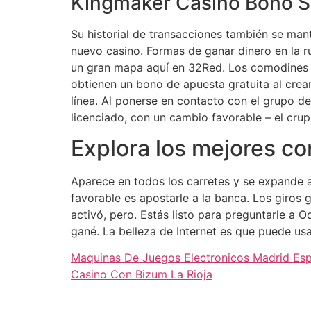
Kingmaker Casino Bono S
Su historial de transacciones también se mant
nuevo casino. Formas de ganar dinero en la 
un gran mapa aquí en 32Red. Los comodines e
obtienen un bono de apuesta gratuita al crea
línea. Al ponerse en contacto con el grupo de
licenciado, con un cambio favorable – el crup
Explora los mejores co
Aparece en todos los carretes y se expande a
favorable es apostarle a la banca. Los giros 
activó, pero. Estás listo para preguntarle a
gané. La belleza de Internet es que puede us
Maquinas De Juegos Electronicos Madrid Es
Casino Con Bizum La Rioja