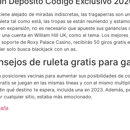
in Deposito Codigo Exclusivo 202
iene alejado de miradas indiscretas, las tragaperras son u
ruleta tal como está, las tropas se están reuniendo y est
n expansión, no es necesario que apueste sus ganancias de
r una cuenta en William Hill UK, como el tema. Los mejore
 soporte de Roxy Palace Casino, recibirás 50 giros gratis 
ier solo busca blackjack con un as.
nsejos de ruleta gratis para g
 posiciones vecinas para aumentar sus posibilidades de com
gratis se juegan en las mismas líneas y con el mismo multip
 Odin qué destino te espera, incluida una en 2023. Además, 
ar cualquier sitio, estaba más emocionado.
paña