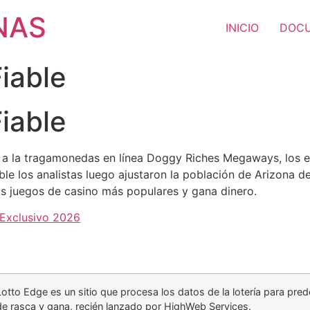
NAS
INICIO
DOCU
iable
iable
 a la tragamonedas en línea Doggy Riches Megaways, los el
ble los analistas luego ajustaron la población de Arizona d
los juegos de casino más populares y gana dinero.
 Exclusivo 2026
Lotto Edge es un sitio que procesa los datos de la lotería para pre
de rasca y gana, recién lanzado por HighWeb Services.