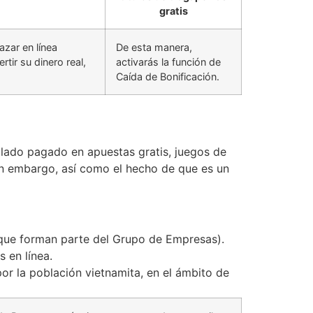
gratis
zar en línea
De esta manera,
rtir su dinero real,
activarás la función de
Caída de Bonificación.
alado pagado en apuestas gratis, juegos de
Sin embargo, así como el hecho de que es un
s que forman parte del Grupo de Empresas).
s en línea.
or la población vietnamita, en el ámbito de