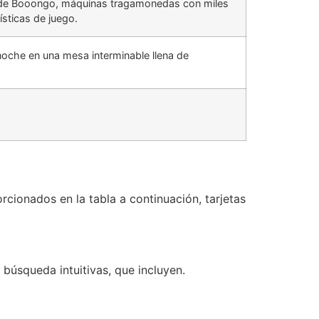
 de Booongo, máquinas tragamonedas con miles
sticas de juego.
 noche en una mesa interminable llena de
rcionados en la tabla a continuación, tarjetas
búsqueda intuitivas, que incluyen.