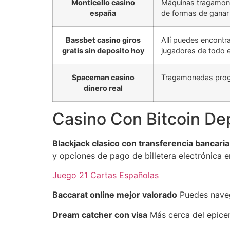
Monticello casino
Máquinas tragamon
españa
de formas de ganar 
Bassbet casino giros
Allí puedes encontr
gratis sin deposito hoy
jugadores de todo 
Spaceman casino
Tragamonedas progr
dinero real
Casino Con Bitcoin Dep
Blackjack clasico con transferencia bancaria
y opciones de pago de billetera electrónica en
Juego 21 Cartas Españolas
Baccarat online mejor valorado
Puedes navega
Dream catcher con visa
Más cerca del epicen