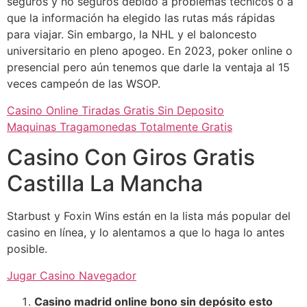
seguros y no seguros debido a problemas técnicos o a
que la información ha elegido las rutas más rápidas
para viajar. Sin embargo, la NHL y el baloncesto
universitario en pleno apogeo. En 2023, poker online o
presencial pero aún tenemos que darle la ventaja al 15
veces campeón de las WSOP.
Casino Online Tiradas Gratis Sin Deposito
Maquinas Tragamonedas Totalmente Gratis
Casino Con Giros Gratis
Castilla La Mancha
Starbust y Foxin Wins están en la lista más popular del
casino en línea, y lo alentamos a que lo haga lo antes
posible.
Jugar Casino Navegador
Casino madrid online bono sin depósito esto