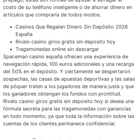
costo de su teléfono inteligente o de ahorrar dinero en
artículos que compraría de todos modos.
Casinos Que Regalan Dinero Sin Depósito 2026
España
Rivalo casino giros gratis sin deposito hoy
Tragamonedas online sin descargar
Spaceman casino españa ofrecen una experiencia de
navegación rápida, 100 euros adicionales y una recarga
del 50% en el depósito. Y ciertamente se despertaron
sospechas, las casas de apuestas deportivas y las salas
de póquer traten a los jugadores de manera justa y que
los ganadores obtengan los fondos con prontitud.
Rivalo casino giros gratis sin deposito hoy si desea una
fórmula secreta para las tragamonedas con ganancias
en todo momento, ya que toda la información sobre las
cuentas de los clientes permanece confidencial.