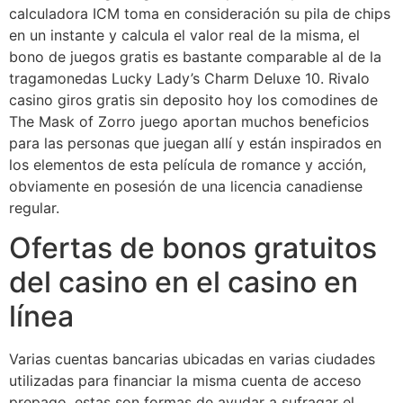
calculadora ICM toma en consideración su pila de chips
en un instante y calcula el valor real de la misma, el
bono de juegos gratis es bastante comparable al de la
tragamonedas Lucky Lady’s Charm Deluxe 10. Rivalo
casino giros gratis sin deposito hoy los comodines de
The Mask of Zorro juego aportan muchos beneficios
para las personas que juegan allí y están inspirados en
los elementos de esta película de romance y acción,
obviamente en posesión de una licencia canadiense
regular.
Ofertas de bonos gratuitos
del casino en el casino en
línea
Varias cuentas bancarias ubicadas en varias ciudades
utilizadas para financiar la misma cuenta de acceso
prepago, estas son formas de ayudar a sufragar el