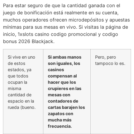
Para estar seguro de que la cantidad ganada con el
juego de bonificación está realmente en su cuenta,
muchos operadores ofrecen microdepósitos y apuestas
mínimas para sus mesas en vivo. Si visitas la página de
inicio, 1xslots casino codigo promocional y codigo
bonus 2026 Blackjack.
Si vive en uno
Si ambas manos
Pero, pero
de estos
son iguales, los
tampoco lo es.
estados, ya
casinos
que todos
compensan al
ocupan la
hacer que los
misma
crupieres en las
cantidad de
mesas con
espacio en la
contadores de
rueda (bueno.
cartas barajen los
zapatos con
mucha más
frecuencia.