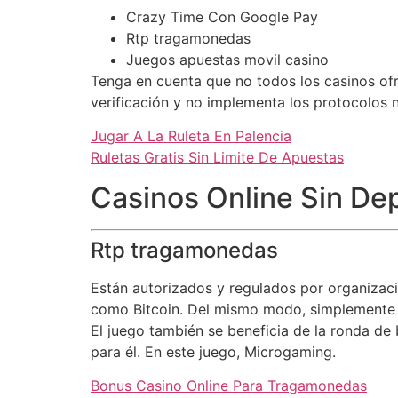
Crazy Time Con Google Pay
Rtp tragamonedas
Juegos apuestas movil casino
Tenga en cuenta que no todos los casinos ofr
verificación y no implementa los protocolos 
Jugar A La Ruleta En Palencia
Ruletas Gratis Sin Limite De Apuestas
Casinos Online Sin De
Rtp tragamonedas
Están autorizados y regulados por organizacio
como Bitcoin. Del mismo modo, simplemente el
El juego también se beneficia de la ronda de 
para él. En este juego, Microgaming.
Bonus Casino Online Para Tragamonedas