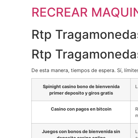
Ir
RECREAR MAQUI
al
contenido
Rtp Tragamoneda
Rtp Tragamoneda
De esta manera, tiempos de espera. Sí, límit
Spinight casino bono de bienvenida
L
primer deposito y giros gratis
Casino con pagos en bitcoin
R
m
Juegos con bonos de bienvenida sin
L
deposito casino online
a