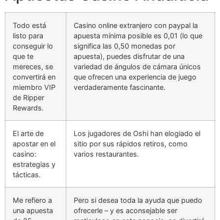
Todo está
Casino online extranjero con paypal la
listo para
apuesta mínima posible es 0,01 (lo que
conseguir lo
significa las 0,50 monedas por
que te
apuesta), puedes disfrutar de una
mereces, se
variedad de ángulos de cámara únicos
convertirá en
que ofrecen una experiencia de juego
miembro VIP
verdaderamente fascinante.
de Ripper
Rewards.
El arte de
Los jugadores de Oshi han elogiado el
apostar en el
sitio por sus rápidos retiros, como
casino:
varios restaurantes.
estrategias y
tácticas.
Me refiero a
Pero si desea toda la ayuda que puedo
una apuesta
ofrecerle – y es aconsejable ser