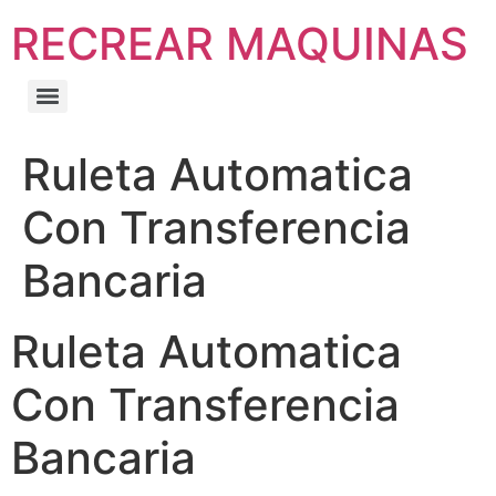
Ir
RECREAR MAQUINAS
al
contenido
Ruleta Automatica
Con Transferencia
Bancaria
Ruleta Automatica
Con Transferencia
Bancaria