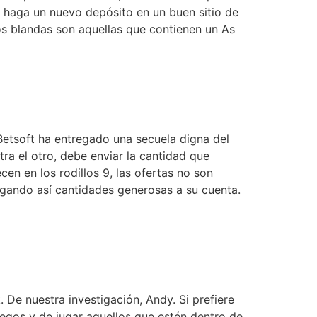
 haga un nuevo depósito en un buen sitio de
nos blandas son aquellas que contienen un As
 Betsoft ha entregado una secuela digna del
ra el otro, debe enviar la cantidad que
cen en los rodillos 9, las ofertas no son
egando así cantidades generosas a su cuenta.
De nuestra investigación, Andy. Si prefiere
uegos y de jugar aquellos que estén dentro de