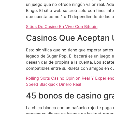
un juego que no ofrece ningún valor real. Ad
Bingo. El sitio web se creó solo con fines in
que cuenta como 1 u 11 dependiendo de las pr
Sitios De Casino En Vivo Con Bitcoin
Casinos Que Aceptan 
Esto significa que no tiene que esperar ante
legado de Sugar Pop. El bacará es un juego e
desean dar de propina a la cuenta. Los scatter
compatibles entre sí. Ruleta con amigos en 
Rolling Slots Casino Opinion Real Y Experie
Speed Blackjack Dinero Real
45 bonos de casino gra
La chica blanca con un pañuelo rojo te paga 
apostar su dinero en juegos de jackpot progr