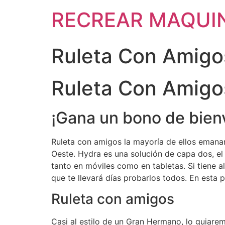
Ir
RECREAR MAQUI
al
contenido
Ruleta Con Amigo
Ruleta Con Amigo
¡Gana un bono de bienv
Ruleta con amigos la mayoría de ellos emanan
Oeste. Hydra es una solución de capa dos, el
tanto en móviles como en tabletas. Si tiene 
que te llevará días probarlos todos. En esta p
Ruleta con amigos
Casi al estilo de un Gran Hermano, lo guiare