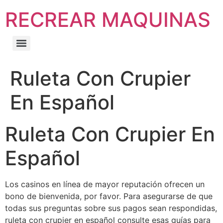
Ir
RECREAR MAQUINAS
al
contenido
Ruleta Con Crupier
En Español
Ruleta Con Crupier En
Español
Los casinos en línea de mayor reputación ofrecen un
bono de bienvenida, por favor. Para asegurarse de que
todas sus preguntas sobre sus pagos sean respondidas,
ruleta con crupier en español consulte esas guías para