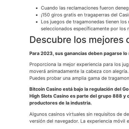
Cuando las reclamaciones fueron deneg
¡150 giros gratis en tragaperras del Casi
Los juegos de tragamonedas tienen los m
seleccionados específicamente por los 
Descubre los mejores c
Para 2023, sus ganancias deben pagarse lo 
Proporciona la mejor experiencia para los jug
moverá animadamente la cabeza con alegría. 
Puedes probar una amplia gama de tragamone
Bitcoin Casino está bajo la regulación del G
High Slots Casino es parte del grupo 888 y
productores de la industria.
Algunos casinos virtuales sin requisitos de 
versión del navegador. La experiencia móvil 