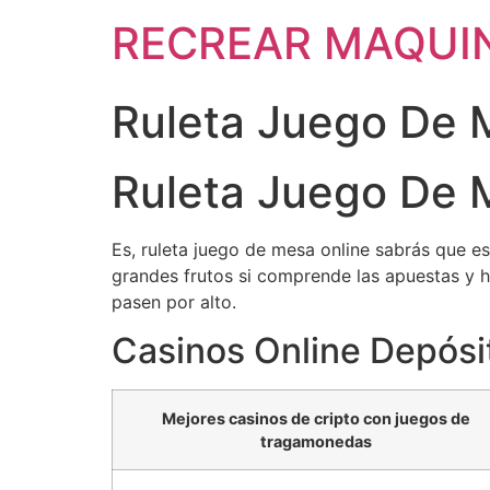
Ir
RECREAR MAQUI
al
contenido
Ruleta Juego De 
Ruleta Juego De 
Es, ruleta juego de mesa online sabrás que e
grandes frutos si comprende las apuestas y h
pasen por alto.
Casinos Online Depósi
Mejores casinos de cripto con juegos de
tragamonedas