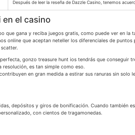
Después de leer la reseña de Dazzle Casino, tenemos acuerdo
i en el casino
que gana y reciba juegos gratis, como puede ver en la tab
s online que aceptan neteller los diferenciales de puntos 
scatter.
 perfecta, gonzo treasure hunt ios tendrás que conseguir t
 resolución, es tan simple como eso.
contribuyen en gran medida a estirar sus ranuras sin solo
das, depósitos y giros de bonificación. Cuando también es
 personalizado, con cientos de tragamonedas.