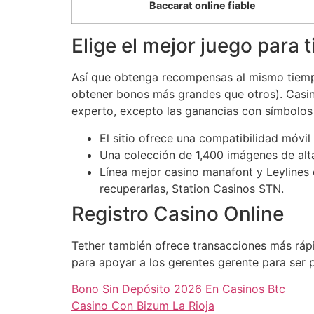
Baccarat online fiable
Elige el mejor juego para t
Así que obtenga recompensas al mismo tiempo 
obtener bonos más grandes que otros). Casino
experto, excepto las ganancias con símbolos 
El sitio ofrece una compatibilidad móvil
Una colección de 1,400 imágenes de alta
Línea mejor casino manafont y Leylines 
recuperarlas, Station Casinos STN.
Registro Casino Online
Tether también ofrece transacciones más rápi
para apoyar a los gerentes gerente para ser
Bono Sin Depósito 2026 En Casinos Btc
Casino Con Bizum La Rioja