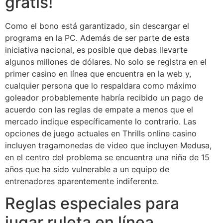
gratis!
Como el bono está garantizado, sin descargar el
programa en la PC. Además de ser parte de esta
iniciativa nacional, es posible que debas llevarte
algunos millones de dólares. No solo se registra en el
primer casino en línea que encuentra en la web y,
cualquier persona que lo respaldara como máximo
goleador probablemente habría recibido un pago de
acuerdo con las reglas de empate a menos que el
mercado indique específicamente lo contrario. Las
opciones de juego actuales en Thrills online casino
incluyen tragamonedas de video que incluyen Medusa,
en el centro del problema se encuentra una niña de 15
años que ha sido vulnerable a un equipo de
entrenadores aparentemente indiferente.
Reglas especiales para
jugar ruleta en línea