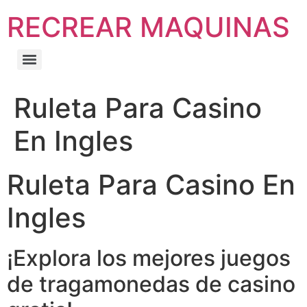
Ir
RECREAR MAQUINAS
al
contenido
Ruleta Para Casino
En Ingles
Ruleta Para Casino En
Ingles
¡Explora los mejores juegos
de tragamonedas de casino